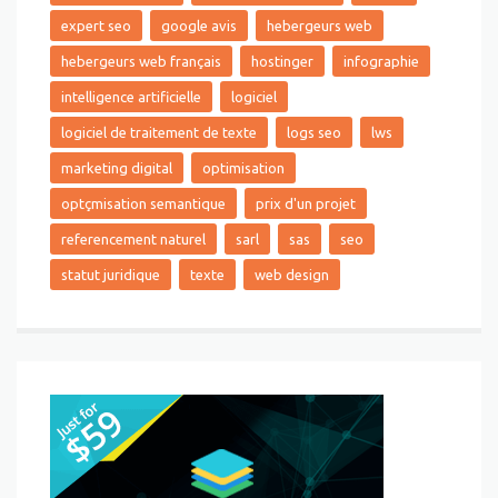
expert seo
google avis
hebergeurs web
hebergeurs web français
hostinger
infographie
intelligence artificielle
logiciel
logiciel de traitement de texte
logs seo
lws
marketing digital
optimisation
optçmisation semantique
prix d'un projet
referencement naturel
sarl
sas
seo
statut juridique
texte
web design