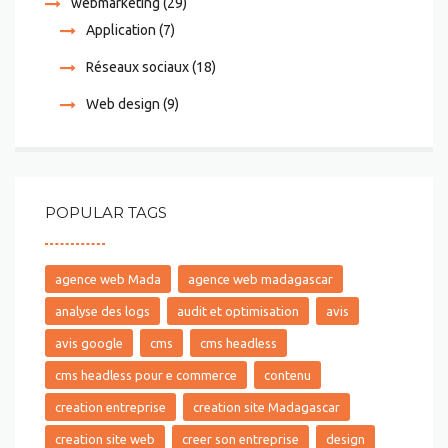
webmarketing
(29)
Application
(7)
Réseaux sociaux
(18)
Web design
(9)
POPULAR TAGS
agence web Mada
agence web madagascar
analyse des logs
audit et optimisation
avis
avis google
cms
cms headless
cms headless pour e commerce
contenu
creation entreprise
creation site Madagascar
creation site web
creer son entreprise
design