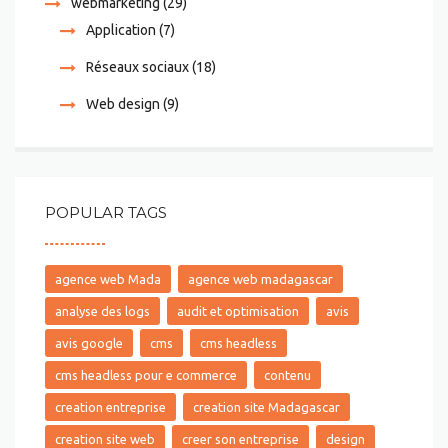
webmarketing
(29)
Application
(7)
Réseaux sociaux
(18)
Web design
(9)
POPULAR TAGS
agence web Mada
agence web madagascar
analyse des logs
audit et optimisation
avis
avis google
cms
cms headless
cms headless pour e commerce
contenu
creation entreprise
creation site Madagascar
creation site web
creer son entreprise
design