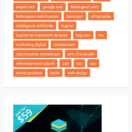
expert seo
google avis
hebergeurs web
hebergeurs web français
hostinger
infographie
intelligence artificielle
logiciel
logiciel de traitement de texte
logs seo
lws
marketing digital
optimisation
optçmisation semantique
prix d'un projet
referencement naturel
sarl
sas
seo
statut juridique
texte
web design