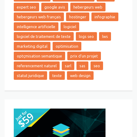
expert seo
google avis
hebergeurs web
hebergeurs web français
hostinger
infographie
intelligence artificielle
logiciel
logiciel de traitement de texte
logs seo
lws
marketing digital
optimisation
optçmisation semantique
prix d'un projet
referencement naturel
sarl
sas
seo
statut juridique
texte
web design