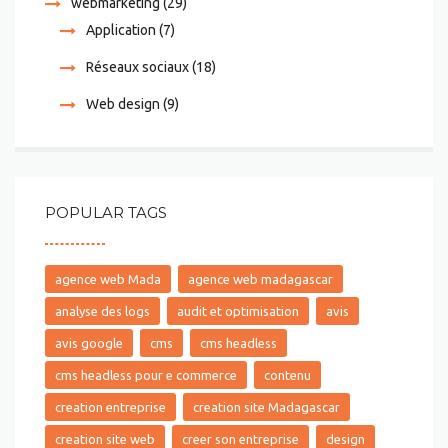
webmarketing
(29)
Application
(7)
Réseaux sociaux
(18)
Web design
(9)
POPULAR TAGS
agence web Mada
agence web madagascar
analyse des logs
audit et optimisation
avis
avis google
cms
cms headless
cms headless pour e commerce
contenu
creation entreprise
creation site Madagascar
creation site web
creer son entreprise
design