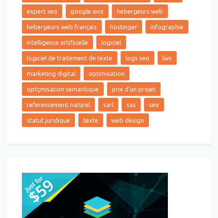
expert seo
google avis
hebergeurs web
hebergeurs web français
hostinger
infographie
intelligence artificielle
logiciel
logiciel de traitement de texte
logs seo
lws
marketing digital
optimisation
optçmisation semantique
prix d'un projet
referencement naturel
sarl
sas
seo
statut juridique
texte
web design