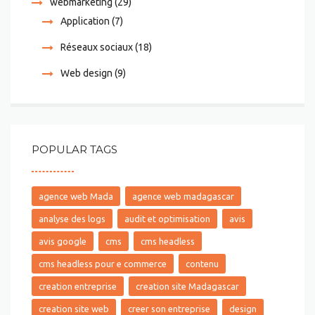
webmarketing
(29)
Application
(7)
Réseaux sociaux
(18)
Web design
(9)
POPULAR TAGS
agence web Mada
agence web madagascar
analyse des logs
audit et optimisation
avis
avis google
cms
cms headless
cms headless pour e commerce
contenu
creation entreprise
creation site Madagascar
creation site web
creer son entreprise
design