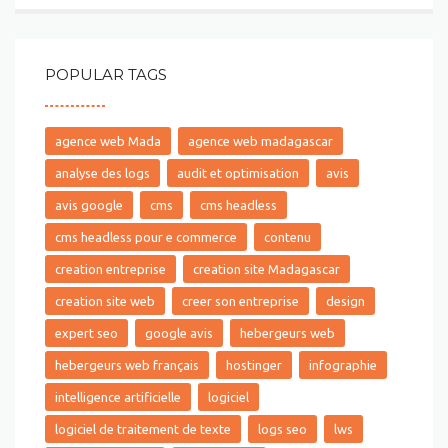
POPULAR TAGS
agence web Mada
agence web madagascar
analyse des logs
audit et optimisation
avis
avis google
cms
cms headless
cms headless pour e commerce
contenu
creation entreprise
creation site Madagascar
creation site web
creer son entreprise
design
expert seo
google avis
hebergeurs web
hebergeurs web français
hostinger
infographie
intelligence artificielle
logiciel
logiciel de traitement de texte
logs seo
lws