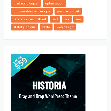
marketing digital
optimisation
optçmisation semantique
prix d'un projet
referencement naturel
sarl
sas
seo
statut juridique
texte
web design