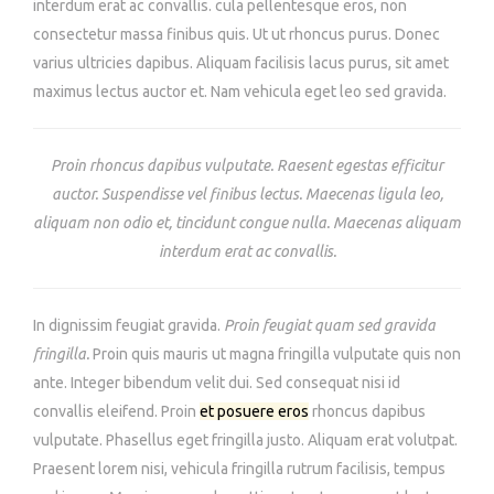
interdum erat ac convallis. cula pellentesque eros, non
consectetur massa finibus quis. Ut ut rhoncus purus. Donec
varius ultricies dapibus. Aliquam facilisis lacus purus, sit amet
maximus lectus auctor et. Nam vehicula eget leo sed gravida.
Proin rhoncus dapibus vulputate. Raesent egestas efficitur
auctor. Suspendisse vel finibus lectus. Maecenas ligula leo,
aliquam non odio et, tincidunt congue nulla. Maecenas aliquam
interdum erat ac convallis.
In dignissim feugiat gravida.
Proin feugiat quam sed gravida
fringilla.
Proin quis mauris ut magna fringilla vulputate quis non
ante. Integer bibendum velit dui. Sed consequat nisi id
convallis eleifend. Proin
et posuere eros
rhoncus dapibus
vulputate. Phasellus eget fringilla justo. Aliquam erat volutpat.
Praesent lorem nisi, vehicula fringilla rutrum facilisis, tempus