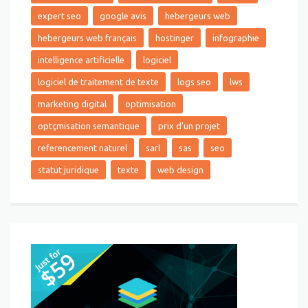
expert seo
google avis
hebergeurs web
hebergeurs web français
hostinger
infographie
intelligence artificielle
logiciel
logiciel de traitement de texte
logs seo
lws
marketing digital
optimisation
optçmisation semantique
prix d'un projet
referencement naturel
sarl
sas
seo
statut juridique
texte
web design