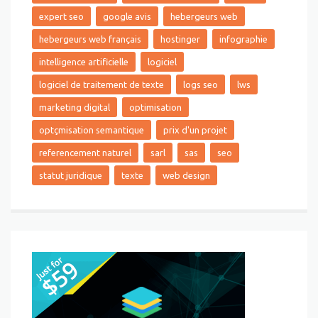
expert seo
google avis
hebergeurs web
hebergeurs web français
hostinger
infographie
intelligence artificielle
logiciel
logiciel de traitement de texte
logs seo
lws
marketing digital
optimisation
optçmisation semantique
prix d'un projet
referencement naturel
sarl
sas
seo
statut juridique
texte
web design