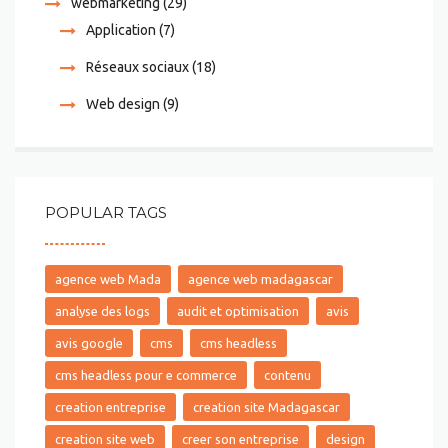
webmarketing
(29)
Application
(7)
Réseaux sociaux
(18)
Web design
(9)
POPULAR TAGS
agence web Mada
agence web madagascar
analyse des logs
audit et optimisation
avis
avis google
cms
cms headless
cms headless pour e commerce
contenu
creation entreprise
creation site Madagascar
creation site web
creer son entreprise
design