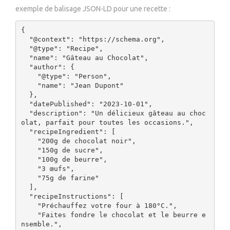
exemple de balisage JSON-LD pour une recette :
{

  "@context": "https://schema.org",

  "@type": "Recipe",

  "name": "Gâteau au Chocolat",

  "author": {

    "@type": "Person",

    "name": "Jean Dupont"

  },

  "datePublished": "2023-10-01",

  "description": "Un délicieux gâteau au choc
olat, parfait pour toutes les occasions.",

  "recipeIngredient": [

    "200g de chocolat noir",

    "150g de sucre",

    "100g de beurre",

    "3 œufs",

    "75g de farine"

  ],

  "recipeInstructions": [

    "Préchauffez votre four à 180°C.",

    "Faites fondre le chocolat et le beurre e
nsemble.",
