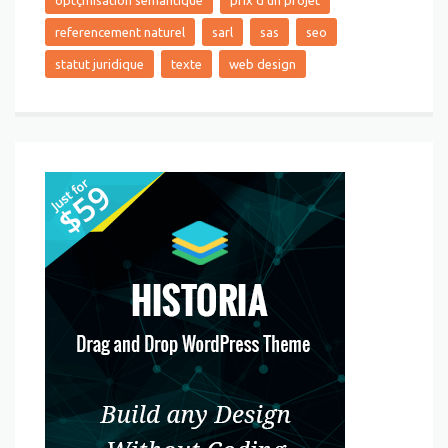
referencement naturel
sarl
sas
seo
statut juridique
texte
web design