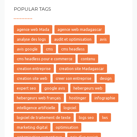
POPULAR TAGS
agence web Mada
agence web madagascar
analyse des logs
audit et optimisation
avis
avis google
cms
cms headless
cms headless pour e commerce
contenu
creation entreprise
creation site Madagascar
creation site web
creer son entreprise
design
expert seo
google avis
hebergeurs web
hebergeurs web français
hostinger
infographie
intelligence artificielle
logiciel
logiciel de traitement de texte
logs seo
lws
marketing digital
optimisation
optçmisation semantique
prix d'un projet