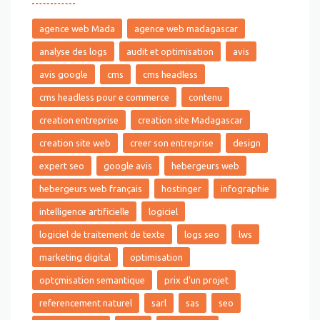
agence web Mada
agence web madagascar
analyse des logs
audit et optimisation
avis
avis google
cms
cms headless
cms headless pour e commerce
contenu
creation entreprise
creation site Madagascar
creation site web
creer son entreprise
design
expert seo
google avis
hebergeurs web
hebergeurs web français
hostinger
infographie
intelligence artificielle
logiciel
logiciel de traitement de texte
logs seo
lws
marketing digital
optimisation
optçmisation semantique
prix d'un projet
referencement naturel
sarl
sas
seo