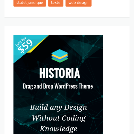
statut juridique
texte
web design