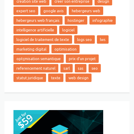
creation site web
creer son entreprise
design
expert seo
google avis
hebergeurs web
hebergeurs web français
hostinger
infographie
intelligence artificielle
logiciel
logiciel de traitement de texte
logs seo
lws
marketing digital
optimisation
optçmisation semantique
prix d'un projet
referencement naturel
sarl
sas
seo
statut juridique
texte
web design