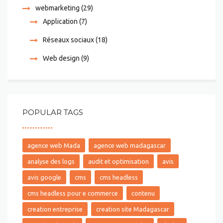
webmarketing
(29)
Application
(7)
Réseaux sociaux
(18)
Web design
(9)
POPULAR TAGS
agence web Mada
agence web madagascar
analyse des logs
audit et optimisation
avis
avis google
cms
cms headless
cms headless pour e commerce
contenu
creation entreprise
creation site Madagascar