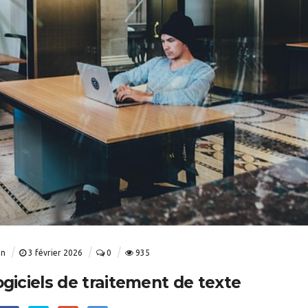
in
3 février 2026
0
935
ogiciels de traitement de texte