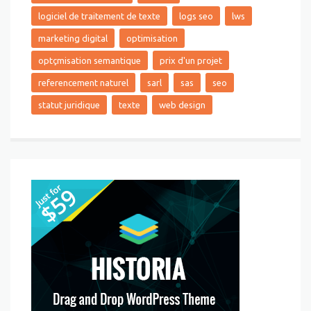
logiciel de traitement de texte
logs seo
lws
marketing digital
optimisation
optçmisation semantique
prix d'un projet
referencement naturel
sarl
sas
seo
statut juridique
texte
web design