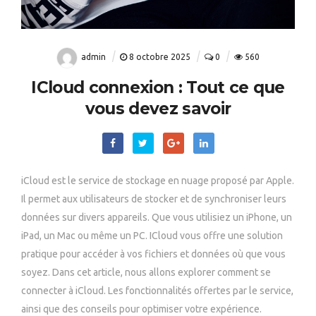
admin
8 octobre 2025
0
560
ICloud connexion : Tout ce que
vous devez savoir
iCloud est le service de stockage en nuage proposé par Apple.
Il permet aux utilisateurs de stocker et de synchroniser leurs
données sur divers appareils. Que vous utilisiez un iPhone, un
iPad, un Mac ou même un PC. ICloud vous offre une solution
pratique pour accéder à vos fichiers et données où que vous
soyez. Dans cet article, nous allons explorer comment se
connecter à iCloud. Les fonctionnalités offertes par le service,
ainsi que des conseils pour optimiser votre expérience.