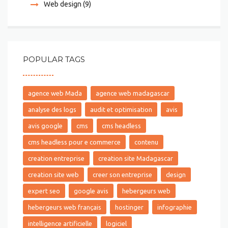
Web design
(9)
POPULAR TAGS
agence web Mada
agence web madagascar
analyse des logs
audit et optimisation
avis
avis google
cms
cms headless
cms headless pour e commerce
contenu
creation entreprise
creation site Madagascar
creation site web
creer son entreprise
design
expert seo
google avis
hebergeurs web
hebergeurs web français
hostinger
infographie
intelligence artificielle
logiciel