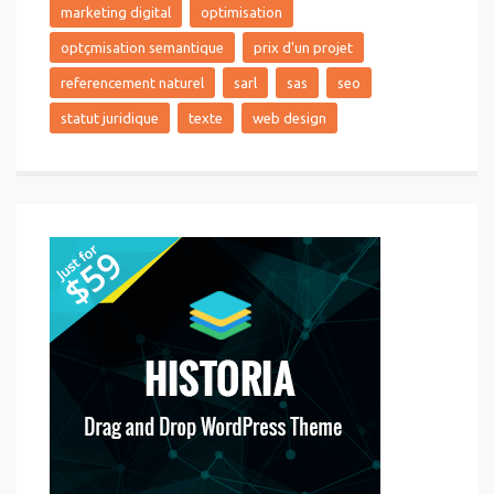
marketing digital
optimisation
optçmisation semantique
prix d'un projet
referencement naturel
sarl
sas
seo
statut juridique
texte
web design