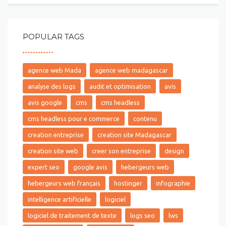
POPULAR TAGS
agence web Mada
agence web madagascar
analyse des logs
audit et optimisation
avis
avis google
cms
cms headless
cms headless pour e commerce
contenu
creation entreprise
creation site Madagascar
creation site web
creer son entreprise
design
expert seo
google avis
hebergeurs web
hebergeurs web français
hostinger
infographie
intelligence artificielle
logiciel
logiciel de traitement de texte
logs seo
lws