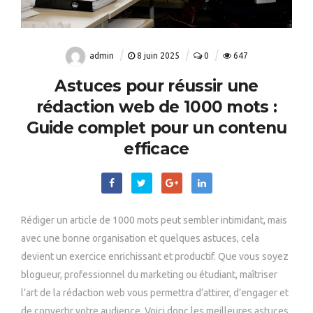
admin
8 juin 2025
0
647
Astuces pour réussir une
rédaction web de 1000 mots :
Guide complet pour un contenu
efficace
Rédiger un article de 1000 mots peut sembler intimidant, mais
avec une bonne organisation et quelques astuces, cela
devient un exercice enrichissant et productif. Que vous soyez
blogueur, professionnel du marketing ou étudiant, maîtriser
l’art de la rédaction web vous permettra d’attirer, d’engager et
de convertir votre audience. Voici donc les meilleures astuces