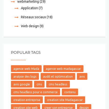
webmarketing
(29)
Application
(7)
Réseaux sociaux
(18)
Web design
(9)
POPULAR TAGS
agence web Mada
agence web madagascar
analyse des logs
audit et optimisation
avis
avis google
cms
cms headless
cms headless pour e commerce
contenu
creation entreprise
creation site Madagascar
creation site web
creer son entreprise
design