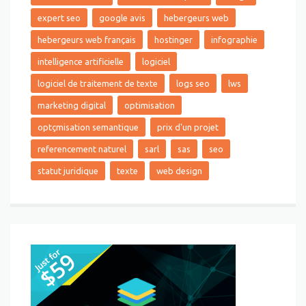
expert seo
google avis
hebergeurs web
hebergeurs web français
hostinger
infographie
intelligence artificielle
logiciel
logiciel de traitement de texte
logs seo
lws
marketing digital
optimisation
optçmisation semantique
prix d'un projet
referencement naturel
sarl
sas
seo
statut juridique
texte
web design